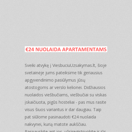
Sveiki atvykę į ViesbuciuUzsakymas.lt, šioje
svetainėje jums pateiksime tik geriausius
apgyvendinimo pasiūlymus jūsų
atostogoms ar verslo kelionei. Didžiausios
nuolaidos viešbučiams, viešbučiai su viskas
įskaičiuota, pigūs hosteliai - pas mus rasite
visus šiuos variantus ir dar daugiau. Taip
pat siūlome pasinaudoti €24 nuolaida
nakvynei, kurią matote aukščiau.
Paspauskite ant jos, užsiregistruokite ir jūs