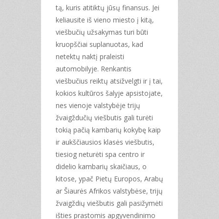
tą, kuris atitiktų jūsų finansus. Jei
keliausite iš vieno miesto į kitą,
viešbučių užsakymas turi būti
kruopščiai suplanuotas, kad
netektų naktį praleisti
automobilyje. Renkantis
viešbučius reiktų atsižvelgti ir į tai,
kokios kultūros šalyje apsistojate,
nes vienoje valstybėje trijų
žvaigždučių viešbutis gali turėti
tokią pačią kambarių kokybę kaip
ir aukščiausios klasės viešbutis,
tiesiog neturėti spa centro ir
didelio kambarių skaičiaus, o
kitose, ypač Pietų Europos, Arabų
ar Šiaurės Afrikos valstybėse, trijų
žvaigždių viešbutis gali pasižymėti
išties prastomis apgyvendinimo