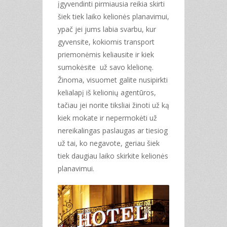
įgyvendinti pirmiausia reikia skirti
šiek tiek laiko kelionės planavimui,
ypač jei jums labia svarbu, kur
gyvensite, kokiomis transport
priemonėmis keliausite ir kiek
sumokėsite už savo klelionę.
Žinoma, visuomet galite nusipirkti
kelialapį iš kelionių agentūros,
tačiau jei norite tiksliai žinoti už ką
kiek mokate ir nepermokėti už
nereikalingas paslaugas ar tiesiog
už tai, ko negavote, geriau šiek
tiek daugiau laiko skirkite kelionės
planavimui.