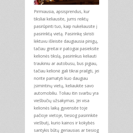
Pirmiausia, apsisprendus, kur
tiksliai keliausite, jums reiktų
pasirūpinti tuo, kaip nukeliausite į
pasirinktą vietą. Pasirinkę skristi
lėktuvu išleisite daugiausia pinigų,
tačiau greitai ir patogiai pasieksite
kelionės tikslą, pasirinkus keliauti
traukiniu ar autobusu, bus pigiau,
tačiau kelionė gali tikrai prailgti, jei
norite pamatyti kuo daugiau
įsimintinų vietų, keliaukite savo
automobiliu. Toliau itin svarbu yra
viešbučių užsakymas. Jei visa
kelionės laiką gyvensite toje
pačioje vietoje, tiesiog pasirinkite
viešbutį, kurio kainos ir kokybės
santykis būtų geriausias ar tiesiog