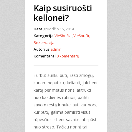
Kaip susiruošti
kelionei?
Data
gruodžio 15, 2014
Kategorija
Viešbučiai
,
Viešbučių
Rezervacija
Autorius
admin
Komentarai
0 komentarų
Turbūt sunku būtų rasti žmogų,
kuriam nepatiktų keliauti, juk bent
kartą per metus norisi atitrūkti
nuo kasdienės rutinos, palikti
savo miestą ir nukeliauti kur nors,
kur būtų galima pamiršti visus
rūpesčius ir bent savaitei atsipūsti
nuo streso. Tačiau norint tai