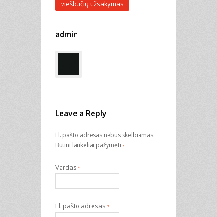
viešbučių užsakymas
admin
Leave a Reply
El. pašto adresas nebus skelbiamas.
Būtini laukeliai pažymėti
*
Vardas
*
El. pašto adresas
*