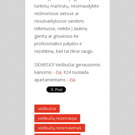
turitinių maršrutų, nesimaudykite
nežinomose vietose ar
nesutvarkytuose vandens
telkiniuose, neikite į laukinę
gamtą ar griuvėsius be
profesionalios palydos ir
neįsitikinę, kad tai tikrai saugu.
DĖMESIO! Viešbučiai geriausiomis
kainomis -
čia
, €24 nuolaida
apartamentams -
čia
.
viešbučiai
viešbučių rezervacija
viešbučių rezervavimas