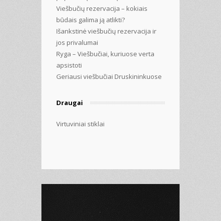
Viešbučių rezervacija – kokiais
būdais galima ją atlikti?
Išankstinė viešbučių rezervacija ir
jos privalumai
Ryga – Viešbučiai, kuriuose verta
apsistoti
Geriausi viešbučiai Druskininkuose
Draugai
Virtuviniai stiklai