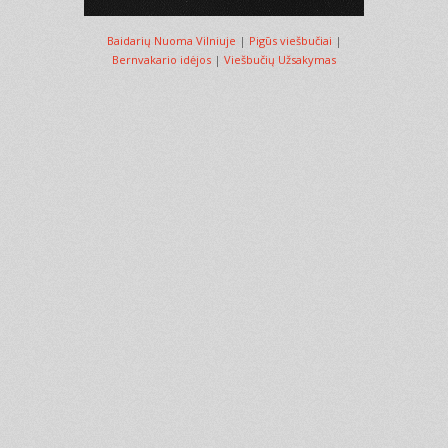
Baidarių Nuoma Vilniuje
|
Pigūs viešbučiai
|
Bernvakario idėjos
|
Viešbučių Užsakymas