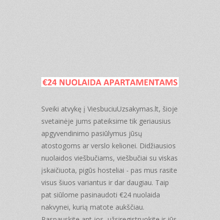
Sveiki atvykę į ViesbuciuUzsakymas.lt, šioje
svetainėje jums pateiksime tik geriausius
apgyvendinimo pasiūlymus jūsų
atostogoms ar verslo kelionei. Didžiausios
nuolaidos viešbučiams, viešbučiai su viskas
įskaičiuota, pigūs hosteliai - pas mus rasite
visus šiuos variantus ir dar daugiau. Taip
pat siūlome pasinaudoti €24 nuolaida
nakvynei, kurią matote aukščiau.
Paspauskite ant jos, užsiregistruokite ir jūs